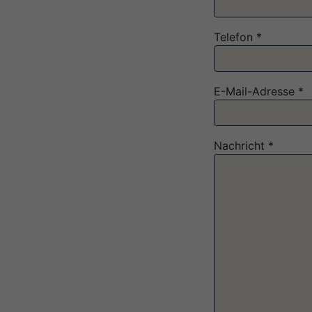
Telefon *
E-Mail-Adresse *
Nachricht *
Bitte nicht ausfülle