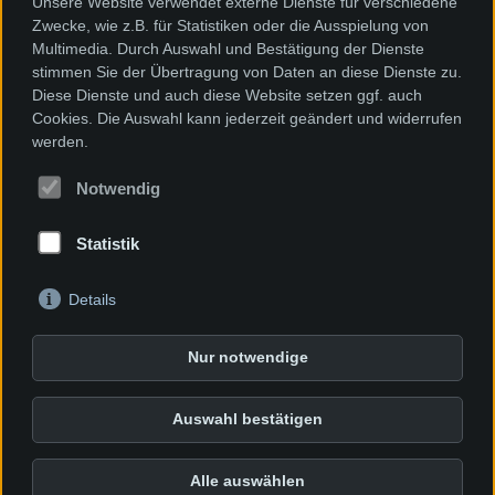
Unsere Website verwendet externe Dienste für verschiedene
Zwecke, wie z.B. für Statistiken oder die Ausspielung von
Datenschutzerklärung
Multimedia. Durch Auswahl und Bestätigung der Dienste
Cookie Einstellungen
stimmen Sie der Übertragung von Daten an diese Dienste zu.
Diese Dienste und auch diese Website setzen ggf. auch
Adresse
Cookies. Die Auswahl kann jederzeit geändert und widerrufen
werden.
MaBo Immobilien GmbH
Geschäftsführung:
Notwendig
Marlene Bohrmann
Statistik
Hans-Stempel-Straße 10
76829 Landau in der Pfalz
Details
Kontakt
Nur notwendige
Telefon: 06341 / 70 815 - 05
Mobil: 0171 / 1730546
Auswahl bestätigen
mb@mabohaus.de
Instagram
Alle auswählen
LinkedIn